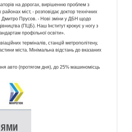
аторів на дорогах, вирішенню проблем з
районах міст, - розповідає доктор технічних
й Дмитро Прусов. - Нові зміни у ДБН щодо
івництва (ПЦБ). Наш Інститут крокує у ногу з
тандартам профільної освіти».
іаційних терміналів, станцій метрополітену,
астини міста. Мінімальна відстань до вказаних
ня авто (протягом дня), до 25% машиномісць