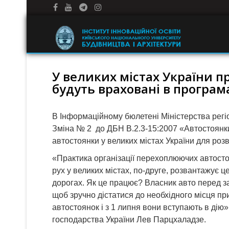
У великих містах України п
будуть враховані в програм
В Інформаційному бюлетені Міністерства регі
Зміна № 2 до ДБН В.2.3-15:2007 «Автостоянки
автостоянки у великих містах України для розв
«Практика організації перехоплюючих автосто
рух у великих містах, по-друге, розвантажує 
дорогах. Як це працює? Власник авто перед за
щоб зручно дістатися до необхідного місця п
автостоянок і з 1 липня вони вступають в дію
господарства України Лев Парцхаладзе.