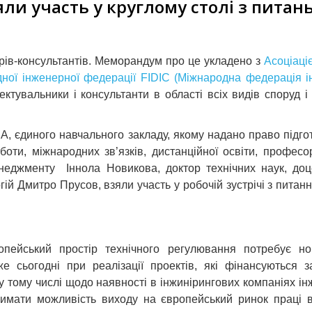
ли участь у круглому столі з питань
рів-консультантів. Меморандум про це укладено з
Асоціаці
ної інженерної федерації FIDIC (Міжнародна федерація ін
ектувальники і консультанти в області всіх видів споруд і 
БА, єдиного навчального закладу, якому надано право підгот
оботи, міжнародних зв’язків, дистанційної освіти, профес
неджменту Iннола Новикова, доктор технічних наук, доце
ій Дмитро Прусов, взяли участь у робочій зустрічі з питанн
ропейський простір технічного регулювання потребує но
же сьогодні при реалізації проектів, які фінансуються 
у тому числі щодо наявності в інжинірингових компаніях і
тримати можливість виходу на європейський ринок праці 