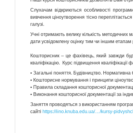
Слухачам відкриються особливості програм
вивчення ціноутворення тісно переплітається 
галузі.
Учні отримають велику кількість методичних м
дати усвідомлену оцінку тим чи іншим етапам
Кошторисник – це фахівець, який завжди буд
кваліфікацію. Курс підвищення кваліфікації ф
• Загальні поняття. Будівництво. Нормативна 
• Кошторисне нормування і принципи ціноутво
• Правила складання кошторисної документаці
• Виконання кошторисної документації за інд
Заняття проводяться з використанням програм
сайті
https://iino.knuba.edu.ua/…/kursy-pidvyshc