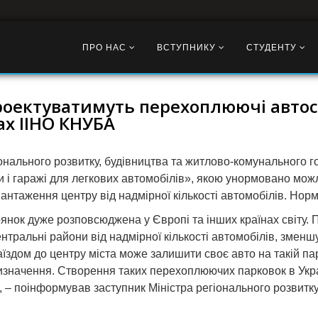
ПРО НАС
ВСТУПНИКУ
СТУДЕНТУ
роектуватимуть перехоплюючі автост
ах ІІНО КНУБА
онального розвитку, будівництва та житлово-комунального 
 і гаражі для легкових автомобілів», якою унормовано мо
антаження центру від надмірної кількості автомобілів. Норма
янок дуже розповсюджена у Європі та інших країнах світу.
центральні райони від надмірної кількості автомобілів, зме
їздом до центру міста може залишити своє авто на такій пар
ризначення. Створення таких перехоплюючих парковок в Укр
», – поінформував заступник Міністра регіонального розвитк