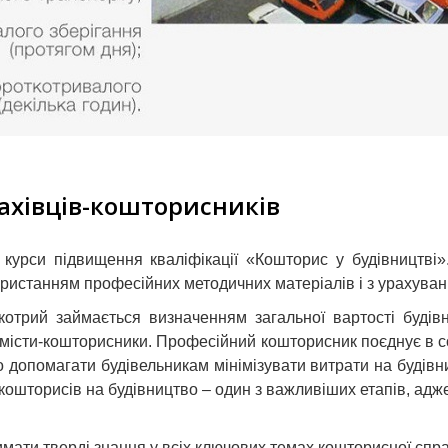
ахівців-кошторисників
урси підвищення кваліфікації «Кошторис у будівництві».
користанням професійних методичних матеріалів і з урахува
 котрий займається визначенням загальної вартості будів
номісти-кошторисники. Професійний кошторисник поєднує в соб
о допомагати будівельникам мінімізувати витрати на будів
кошторисів на будівництво – один з важливіших етапів, адже
мати тверді знання у всіх ключових темах кошторисної спр