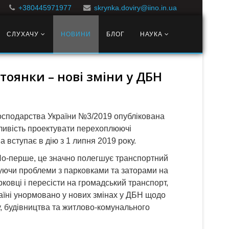
+380445971977
skrynka.doviry@iino.in.ua
СЛУХАЧУ
НОВИНИ
БЛОГ
НАУКА
оянки – нові зміни у ДБН
господарства України №3/2019 опублікована
жливість проектувати перехоплюючі
 вступає в дію з 1 липня 2019 року.
 По-перше, це значно полегшує транспортний
ншуючи проблеми з парковками та заторами на
ковці і пересісти на громадський транспорт,
аїні унормовано у нових змінах у ДБН щодо
у, будівництва та житлово-комунального