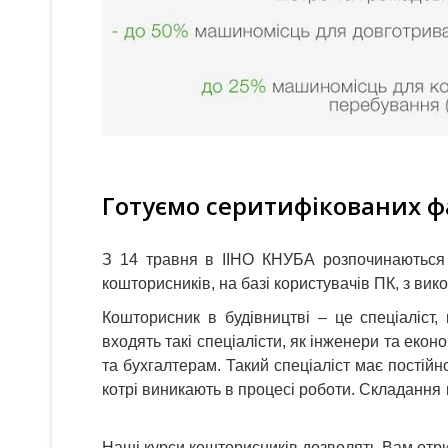
Готуємо серитифікованих ф
З 14 травня в ІІНО КНУБА розпочинаються к
кошторисників, на базі користувачів ПК, з ви
Кошторисник в будівництві – це спеціаліст,
входять такі спеціалісти, як інженери та еко
та бухгалтерам. Такий спеціаліст має постійн
котрі виникають в процесі роботи. Складання 
Наші курси кошторисників дозволять Вам отри