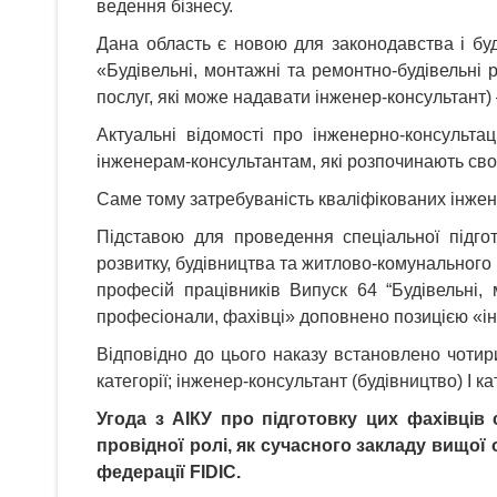
ведення бізнесу.
Дана область є новою для законодавства і буд
«Будівельні, монтажні та ремонтно-будівельні р
послуг, які може надавати інженер-консультант)
Актуальні відомості про інженерно-консульта
інженерам-консультантам, які розпочинають свою
Саме тому затребуваність кваліфікованих інжен
Підставою для проведення спеціальної підгот
розвитку, будівництва та житлово-комунального 
професій працівників Випуск 64 “Будівельні,
професіонали, фахівці» доповнено позицією «ін
Відповідно до цього наказу встановлено чотири
категорії; інженер-консультант (будівництво) І к
Угода з
АІКУ
про підготовку цих фахівців 
провідної ролі, як сучасного закладу вищої
федерації FIDIC.