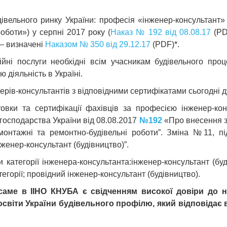
івельного ринку України: професія «інженер-консультант
оботи») у серпні 2017 року (
Наказ № 192 від 08.08.17
(PDF
 – визначені
Наказом № 350 від 29.12.17
(PDF)*.
ційні послуги необхідні всім учасникам будівельного про
 діяльність в Україні.
ерів-консультантів з відповідними сертифікатами сьогодні д
овки та сертифікації фахівців за професією інженер-ко
господарства України від 08.08.
2017
№192
«Про внесення зм
 монтажні та ремонтно-будівельні роботи”. Зміна №11, пі
женер-консультант (будівництво)”.
 категорії інженера-консультанта:інженер-консультант (буді
атегорії; провідний інженер-консультант (будівництво).
саме в ІІНО КНУБА є свідченням високої довіри до н
 освіти України будівельного профілю, який відповіда