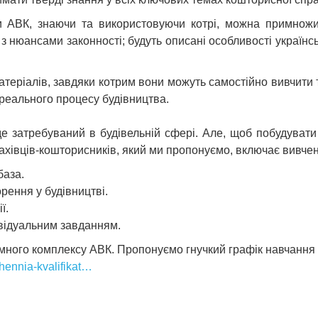
и АВК, знаючи та використовуючи котрі, можна примножит
з нюансами законності; будуть описані особливості україн
атеріалів, завдяки котрим вони можуть самостійно вивчити 
 реального процесу будівництва.
е затребуваний в будівельній сфері. Але, щоб побудувати
ахівців-кошторисників, який ми пропонуємо, включає вивчен
база.
рення у будівництві.
ї.
ивідуальним завданням.
ного комплексу АВК. Пропонуємо гнучкий графік навчання та
hennia-kvalifikat…