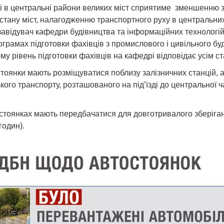
і в центральні райони великих міст сприятиме зменшенню з
тану міст, налагодженню транспортного руху в центральних 
 завідувач кафедри будівництва та інформаційних технологі
грамах підготовки фахівців з промислового і цивільного буд
у рівень підготовки фахівців на кафедрі відповідає усім с
тоянки мають розміщуватися поблизу залізничних станцій, ав
кого транспорту, розташованого на під’їзді до центральної ч
оянках мають передбачатися для довготривалого зберіган
годин).