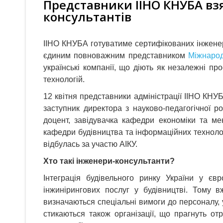
Представники ІІНО КНУБА взя
консультантів
ІІНО КНУБА готуватиме сертифікованих інжене
єдиним повноважним представником
Міжнарод
українські компанії, що діють як незалежні про
технологій.
12 квітня представники адміністрації ІІНО КНУ
заступник директора з науково-педагогічної р
доцент, завідувачка кафедри економіки та ме
кафедри будівництва та інформаційних технолог
відбулась за участю АІКУ.
Хто такі інженери-консультанти?
Інтеграція будівельного ринку України у єв
інжинірингових послуг у будівництві. Тому в
визначаються спеціальні вимоги до персоналу, 
стикаються також організації, що прагнуть о