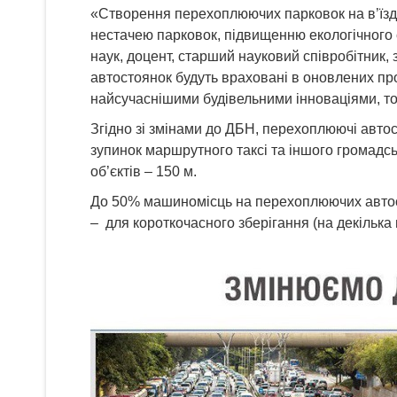
«Створення перехоплюючих парковок на в’їзд
нестачею парковок, підвищенню екологічного с
наук, доцент, старший науковий співробітник,
автостоянок будуть враховані в оновлених про
найсучаснішими будівельними інноваціями, том
Згідно зі змінами до ДБН, перехоплюючі автос
зупинок маршрутного таксі та іншого громадсь
об’єктів – 150 м.
До 50% машиномісць на перехоплюючих автост
– для короткочасного зберігання (на декілька 