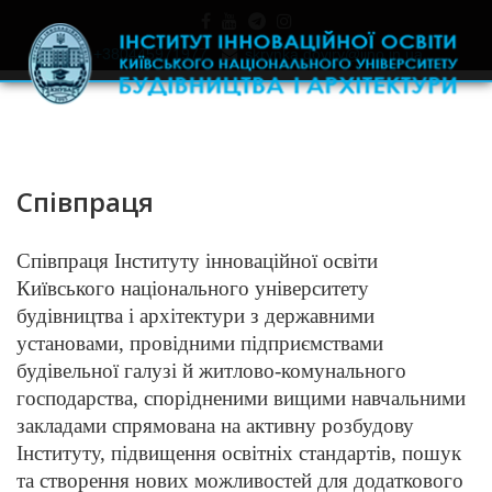
+380445971977
skrynka.doviry@iino.in.ua
Співпраця
Співпраця Інституту інноваційної освіти
Київського національного університету
будівництва і архітектури з державними
установами, провідними підприємствами
будівельної галузі й житлово-комунального
господарства, спорідненими вищими навчальними
закладами спрямована на активну розбудову
Інституту, підвищення освітніх стандартів, пошук
та створення нових можливостей для додаткового