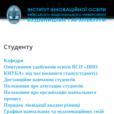
+380445971977
skrynka.doviry@iino.in.ua
Студенту
Кафедри
Опитування здобувачів освіти ВСП «ІІНО
КНУБА» під час воєнного стану(студенту)
Дистанційне навчання студентів
Положення про атестацiю студентiв
Положення про організацію навчального
процесу
Порядок ліквідації академ різниці
Графіки навчальних та екзаменаційних сесій