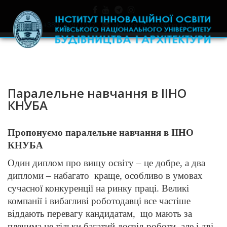
+380445971977
skrynka.doviry@iino.in.ua
Паралельне навчання в ІІНО
КНУБА
Пропонуємо паралельне навчання в ІІНО
КНУБА
Один диплом про вищу освіту – це добре, а два
дипломи – набагато краще, особливо в умовах
сучасної конкуренції на ринку праці. Великі
компанії і вибагливі роботодавці все частіше
віддають перевагу кандидатам, що мають за
плечима не тільки багатий досвід роботи, але і дві