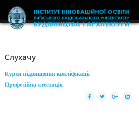
+380445971977
skrynka.doviry@iino.in.ua
Слухачу
Курси підвищення кваліфікації
Професійна атестація