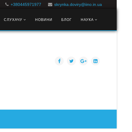
+380445971977
skrynka.doviry@iino.in.ua
СЛУХАЧУ
НОВИНИ
БЛОГ
НАУКА