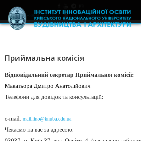
+380445971977
skrynka.doviry@iino.in.ua
Приймальна комісія
Відповідальний секретар Приймальної комісії:
Макатьора Дмитро Анатолійович
Телефони для довідок та консультацій:
e-mail:
mail.iino@knuba.edu.ua
Чекаємо на вас за адресою:
03037, м. Київ-37, вул. Освіти, 4, (навчально-лабора