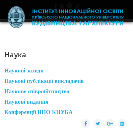
+380445971977
skrynka.doviry@iino.in.ua
Наука
Наукові заходи
Наукові публікації викладачів
Наукове співробітництво
Наукові видання
Конференції ІІНО КНУБА