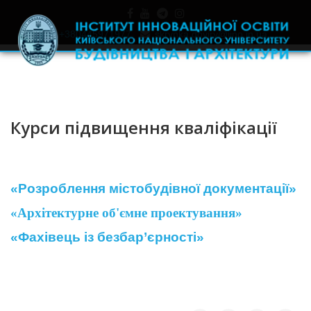
+380445971977
skrynka.doviry@iino.in.ua
Курси підвищення кваліфікації
«Розроблення містобудівної документації»
«Архітектурне об'ємне проектування
»
«Фахівець із безбар’єрності»