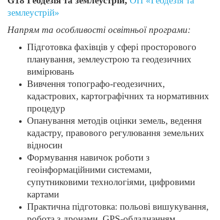
G18 Геодезія та землеустрій,
ОП «Геодезія та
землеустрій»
Напрям та особливості освітньої програми:
Підготовка фахівців у сфері просторового
планування, землеустрою та геодезичних
вимірювань
Вивчення топографо-геодезичних,
кадастрових, картографічних та нормативних
процедур
Опанування методів оцінки земель, ведення
кадастру, правового регулювання земельних
відносин
Формування навичок роботи з
геоінформаційними системами,
супутниковими технологіями, цифровими
картами
Практична підготовка: польові вишукування,
робота з дронами, GPS-обладнанням,