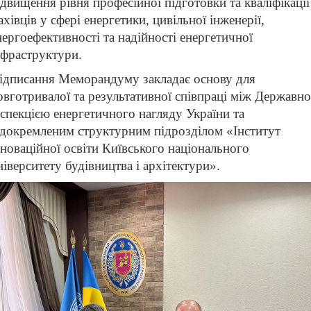
ідвищення рівня професійної підготовки та кваліфікації
ахівців у сфері енергетики, цивільної інженерії,
нергоефективності та надійності енергетичної
нфраструктури.
ідписання Меморандуму закладає основу для
овготривалої та результативної співпраці між Державн
нспекцією енергетичного нагляду України та
ідокремленим структурним підрозділом «Інститут
нноваційної освіти Київського національного
ніверситету будівництва і архітектури».