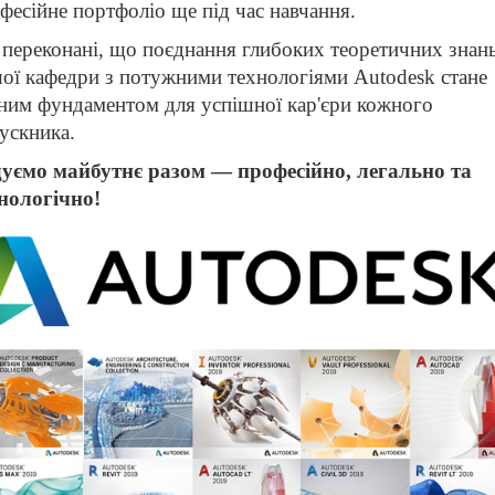
фесійне портфоліо ще під час навчання.
переконані, що поєднання глибоких теоретичних знан
ої кафедри з потужними технологіями Autodesk стане
ним фундаментом для успішної кар'єри кожного
ускника.
уємо майбутнє разом — професійно, легально та
нологічно!