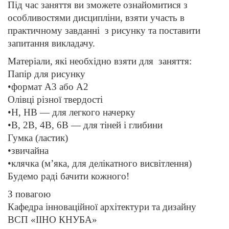
Під час заняття ви зможете ознайомитися з
особливостями дисципліни, взяти участь в
практичному завданні
з рисунку та поставити
запитання викладачу.
Матеріали, які необхідно взяти для
заняття:
Папір для рисунку
•формат А3 або А2
Олівці різної твердості
•H, HB — для легкого начерку
•B, 2B, 4B, 6B — для тіней і глибини
Гумка (ластик)
•звичайна
•клячка (м’яка, для делікатного висвітлення)
Будемо раді бачити кожного!
З повагою
Кафедра інноваційної архітектури та дизайну
ВСП «ІІНО КНУБА»