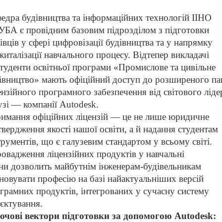
едра будівництва та інформаційних технологій ІІНО
БА є провідним базовим підрозділом з підготовки
івців у сфері цифровізації будівництва
та у напрямку
житалізації навчального процесу. Відтепер викладачі
студенти освітньої програми «Промислове та цивільне
івництво» мають
офіційний доступ до розширеного па
ензійного програмного забезпечення від світового ліде
узі — компанії Autodesk.
имання офіційних ліцензій — це не лише юридичне
твердження якості нашої освіти, а й надання студентам
трументів, що є галузевим стандартом у всьому світі.
овадження ліцензійних продуктів у навчальні
ни дозволить майбутнім інженерам-будівельникам
новувати професію на базі найактуальніших версій
грамних продуктів, інтегрованих у сучасну систему
єктування.
чові вектори підготовки за допомогою Autodesk: