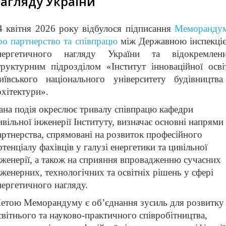
агляду України
4 квітня 2026 року відбулося підписання
Меморанду
ро партнерство та співпрацю
між Державною інспекці
нергетичного нагляду України та відокремлен
труктурним підрозділом «Інститут інноваційної осві
иївського національного університету будівництва
рхітектури
».
ана подія окреслює тривалу співпрацю кафедри
ивільної інженерії Інституту, визначає основні напрями
артнерства, спрямовані на розвиток професійного
отенціалу фахівців у галузі енергетики та цивільної
нженерії, а також на сприяння впровадженню сучасних
нженерних, технологічних та освітніх рішень у сфері
нергетичного нагляду.
етою Меморандуму є об’єднання зусиль для розвитку
світнього та науково-практичного співробітництва,