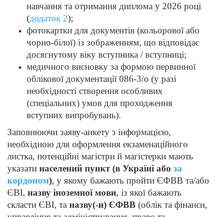
навчання та отримання диплома у 2026 році
(
додаток 2
);
фотокартки для документів (кольорової або
чорно-білої) із зображенням, що відповідає
досягнутому віку вступника / вступниці;
медичного висновку за формою первинної
облікової документації 086-3/о (у разі
необхідності створення особливих
(спеціальних) умов для проходження
вступних випробувань).
Заповнюючи заяву-анкету з інформацією,
необхідною для оформлення екзаменаційного
листка, потенційні магістри й магістерки мають
указати
населений пункт (в Україні або
за
кордоном
)
, у якому бажають пройти ЄФВВ та/або
ЄВІ,
назву іноземної мови
, із якої бажають
скласти ЄВІ, та
назву(-и) ЄФВВ
(облік та фінанси,
управління та адміністрування, право та