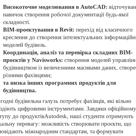
Високоточне моделювання в AutoCAD:
відточува
навичок створення робочої документації будь-якої
складності.
BIM-проектування в Revit:
перехід від класичного
креслення до створення інтелектуальних інформацій
моделей будівель.
Координація, аналіз та перевірка складних BIM-
проєктів у
Navisworks:
створення моделей управлін
будівництвом із величезними масивами даних, створ
різними фахівцями;
та низка інших програмних продуктів для
будівництва.
годні будівельна галузь потребує фахівців, які вільно
одіють цифровими інструментами.
Завдяки офіційном
тупу до продуктів
Autodesk, наші студенти отримують
кальну перевагу: можливість створювати проєкти, що
повідають міжнародним стандартам, та формувати