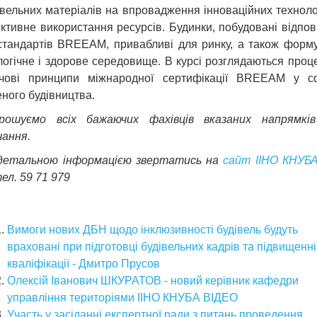
івельних матеріалів на впровадження інноваційних технолог
ктивне використання ресурсів. Будинки, побудовані відпов
стандартів BREEAM, привабливі для ринку, а також форм
логічне і здорове середовище. В курсі розглядаються проце
чові принципи міжнародної сертифікації BREEAM у с
еного будівництва.
рошуємо всіх бажаючих фахівців вказаних напрямкі
чання.
детальною інформацією звертатись на
сайт ІІНО КНУБ
тел. 59 71 979
Вимоги нових ДБН щодо інклюзивності будівель будуть
враховані при підготовці будівельних кадрів та підвищенні 
кваліфікації - Дмитро Прусов
Олексій Іванович ШКУРАТОВ - новий керівник кафедри
управління територіями ІІНО КНУБА ВІДЕО
Участь у засіданні експертної ради з питань проведення