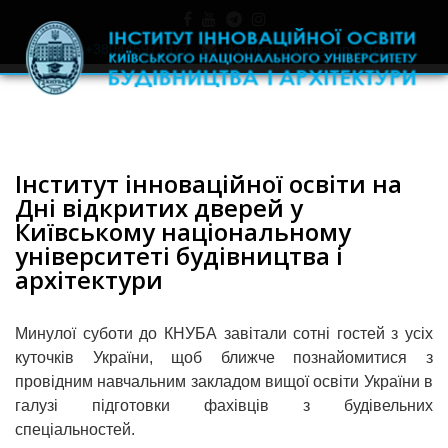
+380445971977
skrynka.doviry@iino.in.ua
Інститут інноваційної освіти на
Дні відкритих дверей у
Київському національному
університеті будівництва і
архітектури
Минулої суботи до КНУБА завітали сотні гостей з усіх
куточків України, щоб ближче познайомитися з
провідним навчальним закладом вищої освіти України в
галузі підготовки фахівців з будівельних
спеціальностей.