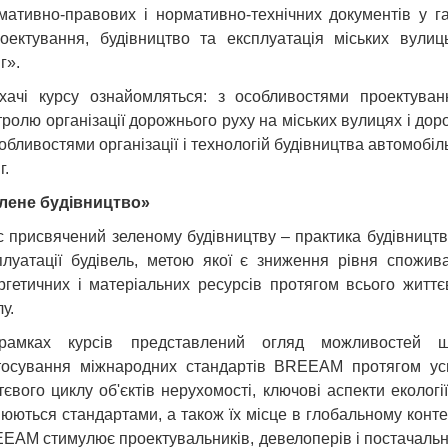
мативно-правових і нормативно-технічних документів у га
оектування, будівництво та експлуатація міських вулиц
г».
хачі курсу ознайомляться: з особливостями проектуван
тролю організації дорожнього руху на міських вулицях і доро
собливостями організації і технологій будівництва автомобіл
г.
лене будівництво»
с присвячений зеленому будівництву – практика будівництв
плуатації будівель, метою якої є зниження рівня спожив
ргетичних і матеріальних ресурсів протягом всього життє
у.
амках курсів представлений огляд можливостей 
тосування міжнародних стандартів BREEAM протягом ус
тєвого циклу об'єктів нерухомості, ключові аспекти екології,
нюються стандартами, а також їх місце в глобальному контек
EAM стимулює проектувальників, девелоперів і постачальн