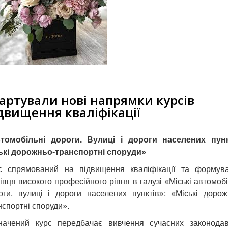
артували нові напрямки курсів
двищення кваліфікації
томобільні дороги. Вулиці і дороги населених пунк
ькі дорожньо-транспортні споруди»
с спрямований на підвищення кваліфікації та формув
івця високого професійного рівня в галузі «Міські автомобі
оги, вулиці і дороги населених пунктів»; «Міські дорож
нспортні споруди».
начений курс передбачає вивчення сучасних законодав