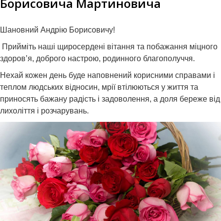
Борисовича Мартиновича
Шановний Андрію Борисовичу!
Прийміть наші щиросердені вітання та побажання міцного
здоров’я, доброго настрою, родинного благополуччя.
Нехай кожен день буде наповнений корисними справами і
теплом людських відносин, мрії втілюються у життя та
приносять бажану радість і задоволення, а доля береже від
лихоліття і розчарувань.