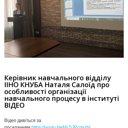
Керівник навчального відділу
ІІНО КНУБА Наталя Салоїд про
особливості організації
навчального процесу в інституті
ВІДЕО
Відео дивіться за
посиланням
https://youtu.be/HL5JPcgszhI