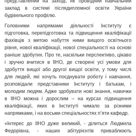
представлений на заході, як провідний навчальний
заклад в системі післядипломної освіти України
будівельного профілю.
Головними напрямами діяльності Інституту є
підготовка, перепідготовка та підвищення кваліфікації
фахівців з метою набуття ними вищого освітнього
рівня, нової кваліфікації, нової спеціальності на основі
раніше здобутих. Про те, наскільки перспективо, цікаво
і зручно вчитися в ІІНО, де створені усі умови для
здобуття вищої або другої вищої освіти, у тому числі
для людей, які хочуть поєднувати роботу і навчання,
розповідали представники Інституту і батькам, і
молодим людям. Адже здобувати нові знання, навички
в ІІНО можна і дорослим – на курсах підвищення
кваліфікації, яких в Інституті чимало за різними
напрямками, і на восьми спеціальностях п’яти кафедр.
«Інтерес до ІІНО дуже великий, - ділиться Людмила
Федорівна, - наших абітурієнтів приваблюють