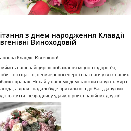
ітання з днем народження Клавдії
вгенівні Виноходовій
ановна Клавдіє Євгенівно!
рийміть наші найщиріші побажання міцного здоров’я,
собистого щастя, невичерпної енергії і наснаги у всіх ваших
обрих справах. Нехай у вашому домі завжди панують мир і
лагода, а доля і надалі буде прихильною до Вас, даруючи
дість життя, незрадливу удачу, вірних і надійних друзів!