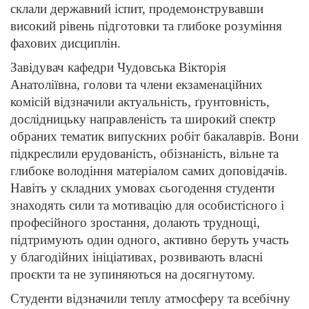
склали державний іспит, продемонструвавши
високий рівень підготовки та глибоке розуміння
фахових дисциплін.
Завідувач кафедри Чудовська Вікторія
Анатоліївна, голови та члени екзаменаційних
комісій відзначили актуальність, ґрунтовність,
дослідницьку направленість та широкий спектр
обраних тематик випускних робіт бакалаврів. Вони
підкреслили ерудованість, обізнаність, вільне та
глибоке володіння матеріалом самих доповідачів.
Навіть у складних умовах сьогодення студенти
знаходять сили та мотивацію для особистісного і
професійного зростання, долають труднощі,
підтримують один одного, активно беруть участь
у благодійних ініціативах, розвивають власні
проєкти та не зупиняються на досягнутому.
Студенти відзначили теплу атмосферу та всебічну