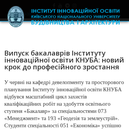
+380445971977
skrynka.doviry@iino.in.ua
Випуск бакалаврів Інституту
інноваційної освіти КНУБА: новий
крок до професійного зростання
У червні на кафедрі девелопменту та просторового
планування Інституту інноваційної освіти КНУБА
відбувся масштабний цикл захистів
кваліфікаційних робіт на здобуття освітнього
ступеня «Бакалавр» за спеціальностями 073
«Менеджмент» та 193 «Геодезія та землеустрій».
Студенти спеціальності 051 «Економіка» успішно