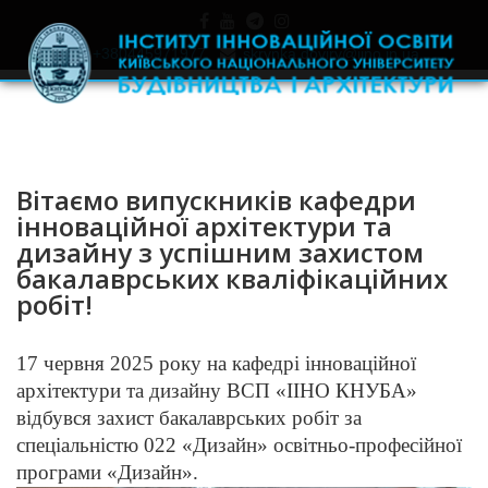
+380445971977
skrynka.doviry@iino.in.ua
Вітаємо випускників кафедри
інноваційної архітектури та
дизайну з успішним захистом
бакалаврських кваліфікаційних
робіт!
17 червня 2025 року на кафедрі інноваційної
архітектури та дизайну ВСП «ІІНО КНУБА»
відбувся захист бакалаврських робіт за
спеціальністю 022 «Дизайн» освітньо-професійної
програми «Дизайн».