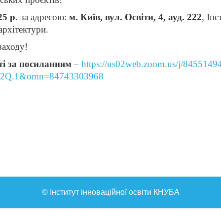
25 р.
за адресою:
м. Київ,
вул. Освіти, 4, ауд. 222
, Ін
архітектури.
заходу!
ті за посиланням
–
https://us02web.zoom.us/j/8455149
2Q.1&omn=84743303968
© Інститут інноваційної освіти КНУБА