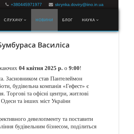
+380445971977
skrynka.doviry@iino.in.ua
СЛУХАЧУ
НОВИНИ
БЛОГ
НАУКА
 Бумбураса Василіса
бажаючих
04 квітня 2025 р.
о
9:00
!
еса. Засновником став Пантелеймон
оти, будівельна компанія «Гефест» є
я. Торгові та офісні центри, житлові
 Одеси та інших міст України
ефективного девелопменту та поставити
вління будівельним бізнесом, поділиться