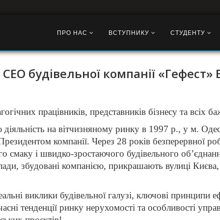
ПРО НАС
ВСТУПНИКУ
СТУДЕНТУ
д СЕО будівельної компанії «Гефест»
агогічних працівників, представників бізнесу та всіх 
 діяльність на вітчизняному ринку в 1997 р., у м. Од
Президентом компанії. Через 28 років безперервної роб
ого смаку і швидко-зростаючого будівельного об’єднанн
клади, збудовані компанією, прикрашають вулиці Києва,
альні виклики будівельної галузі, ключові принципи 
часні тенденції ринку нерухомості та особливості упра
ських проєктів!