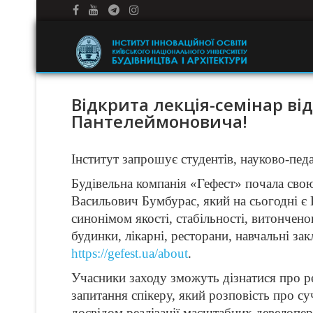
Відкрита лекція-семінар ві
Пантелеймоновича!
Інститут запрошує студентів, науково-пед
Будівельна компанія «Гефест» почала свою
Васильович Бумбурас, який на сьогодні є 
синонімом якості, стабільності, витончен
будинки, лікарні, ресторани, навчальні за
https://gefest.ua/about
.
Учасники заходу зможуть дізнатися про ре
запитання спікеру, який розповість про су
досвідом реалізації масштабних девелопер