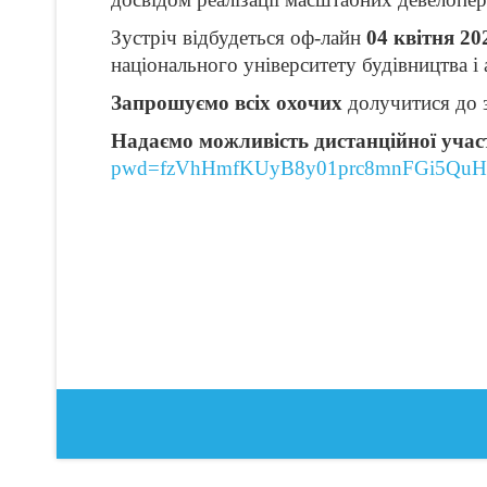
Зустріч відбудеться оф-лайн
04 квітня 20
національного університету будівництва і 
Запрошуємо всіх охочих
долучитися до 
Надаємо можливість дистанційної учас
pwd=fzVhHmfKUyB8y01prc8mnFGi5QuH