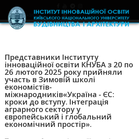
+380445971977
skrynka.doviry@iino.in.ua
Представники Інституту
інноваційної освіти КНУБА з 20 по
26 лютого 2025 року прийняли
участь в Зимовій школі
економістів-
міжнародників«Україна - ЄС:
кроки до вступу. Інтеграція
аграрного сектору у
європейський і глобальний
економічний простір».