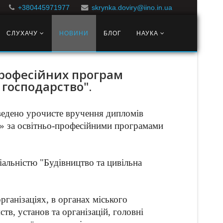
+380445971977
skrynka.doviry@iino.in.ua
СЛУХАЧУ
НОВИНИ
БЛОГ
НАУКА
професійних програм
 господарство".
ведено урочисте вручення дипломів
ія» за освітньо-професійними програмами
ціальністю "Будівництво та цивільна
рганізаціях, в органах міського
тв, установ та організацій, головні