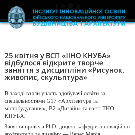
+380445971977
skrynka.doviry@iino.in.ua
25 квітня у ВСП «ІІНО КНУБА»
відбулося відкрите творче
заняття з дисципліни «Рисунок,
живопис, скульптура»
В заході взяли участь здобувачі освіти за
спеціальностями G17 «Архітектура та
містобудування», B2 «Дизайн» та
гості ІІНО
КНУБА.
Заняття провела PhD, доцент кафедри інноваційної
архітектури та дизайну — Верес Марія