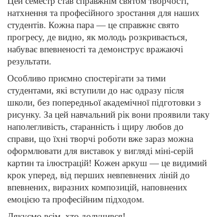
Цей семестр став справжнім святом творчості,
натхнення та професійного зростання для наших
студентів. Кожна пара — це справжнє свято
прогресу, де видно, як молодь розкривається,
набуває впевненості та демонструє вражаючі
результати.
Особливо приємно спостерігати за тими
студентами, які вступили до нас одразу після
школи, без попередньої академічної підготовки з
рисунку. За цей навчальний рік вони проявили таку
наполегливість, старанність і щиру любов до
справи, що їхні творчі роботи вже зараз можна
оформлювати для виставок у вигляді міні-серій
картин та ілюстрацій! Кожен аркуш — це видимий
крок уперед, від перших невпевнених ліній до
впевнених, виразних композицій, наповнених
емоцією та професійним підходом.
Дякуємо всім, хто долучився!