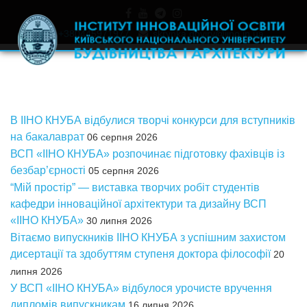
+380445971977
skrynka.doviry@iino.in.ua
В ІІНО КНУБА відбулися творчі конкурси для вступників
на бакалаврат
06 серпня 2026
ВСП «ІІНО КНУБА» розпочинає підготовку фахівців із
безбар’єрності
05 серпня 2026
“Мій простір” — виставка творчих робіт студентів
кафедри інноваційної архітектури та дизайну ВСП
«ІІНО КНУБА»
30 липня 2026
Вітаємо випускників ІІНО КНУБА з успішним захистом
дисертації та здобуттям ступеня доктора філософії
20
липня 2026
У ВСП «ІІНО КНУБА» відбулося урочисте вручення
дипломів випускникам
16 липня 2026