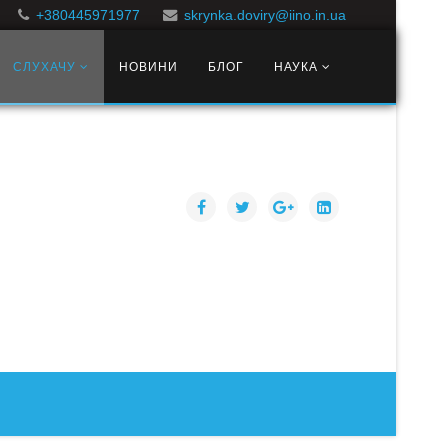
+380445971977
skrynka.doviry@iino.in.ua
СЛУХАЧУ
НОВИНИ
БЛОГ
НАУКА